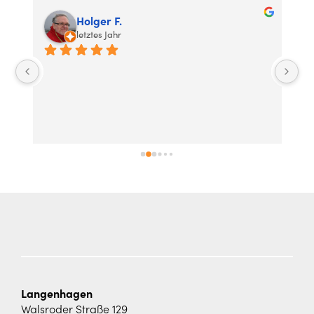
Holger F.
letztes Jahr
r 
Be
 
br
ko
h 
Langenhagen
Walsroder Straße 129