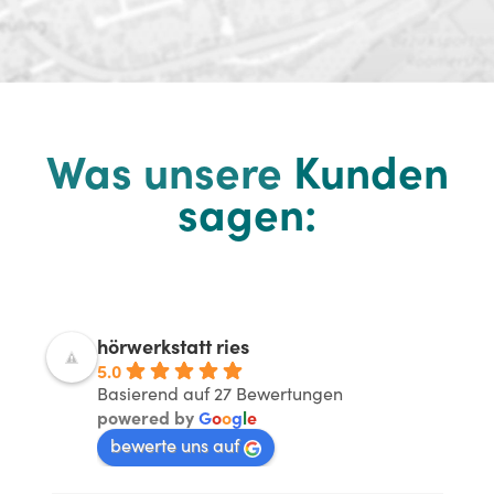
Was unsere
Kunden
sagen:
hörwerkstatt ries
5.0
Basierend auf 27 Bewertungen
powered by
G
o
o
g
l
e
bewerte uns auf