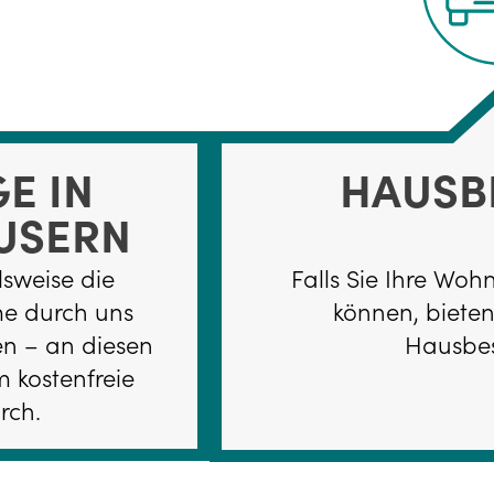
E IN
HAUSB
USERN
sweise die
Falls Sie Ihre Woh
me durch uns
können, biete
en – an diesen
Hausbe
 kostenfreie
rch.